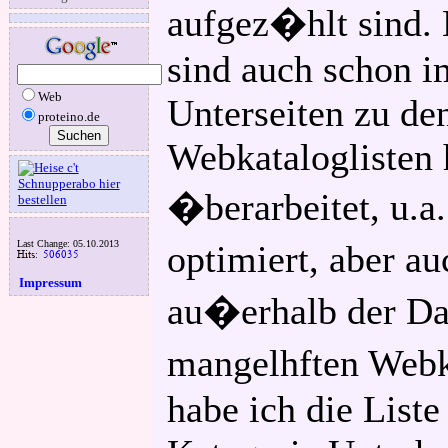
aufgez�hlt sind. 
sind auch schon i
Web
Unterseiten zu de
proteino.de
Webkataloglisten 
�berarbeitet, u.
Last Change: 05.10.2013
optimiert, aber a
Impressum
au�erhalb der Dat
mangelhften Webk
habe ich die Liste