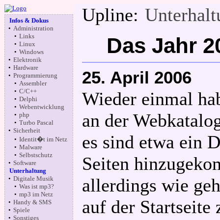
Upline:
Unterhal
Infos & Dokus
•
Administration
•
Links
Das Jahr 20
•
Linux
•
Windows
•
Elektronik
•
Hardware
25. April 2006
•
Programmierung
•
Assembler
•
C/C++
Wieder einmal hab
•
Delphi
•
Webentwicklung
an der Webkatalogl
•
php
•
Turbo Pascal
•
Sicherheit
es sind etwa ein 
•
Identit�t im Netz
•
Malware
•
Selbstschutz
Seiten hinzugeko
•
Software
Unterhaltung
•
Digitale Musik
allerdings wie geh
•
Was ist mp3?
•
mp3 im Netz
auf der Startseit
•
Handy & SMS
•
Spiele
•
Sonstiges