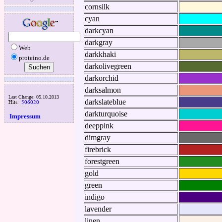
cornsilk
cyan
darkcyan
darkgray
Web
darkkhaki
proteino.de
darkolivegreen
darkorchid
darksalmon
Last Change: 05.10.2013
darkslateblue
darkturquoise
Impressum
deeppink
dimgray
firebrick
forestgreen
gold
green
indigo
lavender
linen