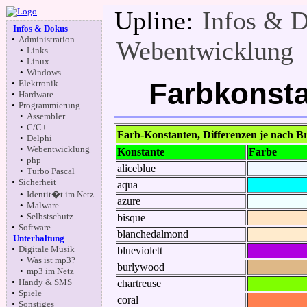
Upline:
Infos & 
Infos & Dokus
•
Administration
Webentwicklung
•
Links
•
Linux
•
Windows
Farbkonst
•
Elektronik
•
Hardware
•
Programmierung
•
Assembler
•
C/C++
Farb-Konstanten, Differenzen je nach 
•
Delphi
•
Webentwicklung
Konstante
Farbe
•
php
aliceblue
•
Turbo Pascal
•
Sicherheit
aqua
•
Identit�t im Netz
azure
•
Malware
•
Selbstschutz
bisque
•
Software
blanchedalmond
Unterhaltung
•
Digitale Musik
blueviolett
•
Was ist mp3?
burlywood
•
mp3 im Netz
•
Handy & SMS
chartreuse
•
Spiele
coral
•
Sonstiges