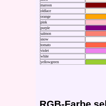
maroon
oldlace
orange
pink
purple
salmon
snow
tomato
violet
white
yellowgreen
RGB-Farbe sel