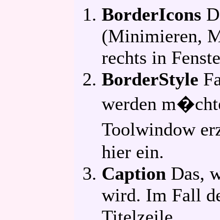
BorderIcons
Da
(Minimieren, M
rechts in Fenste
BorderStyle
Fa
werden m�chte
Toolwindow erz
hier ein.
Caption
Das, w
wird. Im Fall d
Titelzeile.