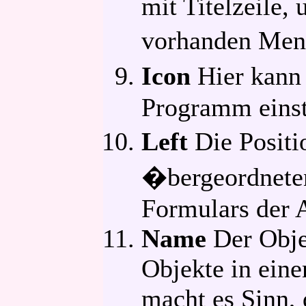
mit Titelzeile,
vorhanden Men�
Icon
Hier kann
Programm einst
Left
Die Positi
�bergeordneten
Formulars der A
Name
Der Obje
Objekte in ein
macht es Sinn,