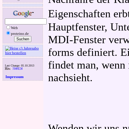
Eigenschaften erb
Hauptfenster, Unte
Web
proteino.de
MDI-Fenster verwe
forms definiert. 
findet man, wenn 
Last Change: 05.10.2013
nachsieht.
Impressum
Wenden wir uns nu