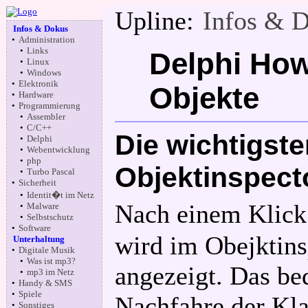
Upline:
Infos & 
Infos & Dokus
•
Administration
•
Links
Delphi How
•
Linux
•
Windows
•
Elektronik
Objekte
•
Hardware
•
Programmierung
•
Assembler
•
C/C++
Die wichtigst
•
Delphi
•
Webentwicklung
•
php
Objektinspect
•
Turbo Pascal
•
Sicherheit
•
Identit�t im Netz
Nach einem Klick
•
Malware
•
Selbstschutz
•
Software
wird im Obejktin
Unterhaltung
•
Digitale Musik
•
Was ist mp3?
angezeigt. Das be
•
mp3 im Netz
•
Handy & SMS
•
Spiele
Nachfahre der Kla
•
Sonstiges